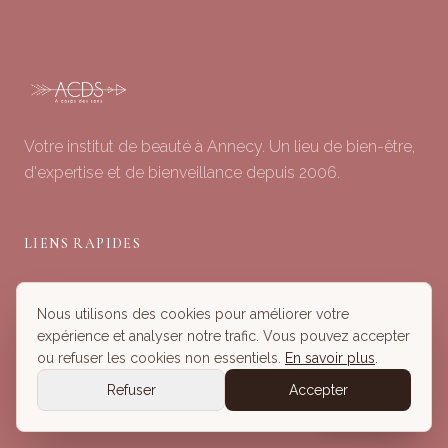
Votre institut de beauté à Annecy. Un lieu de bien-être,
d'expertise et de bienveillance depuis 2006.
LIENS RAPIDES
Soins du Visage
Nous utilisons des cookies pour améliorer votre
Minceur & Corps
expérience et analyser notre trafic. Vous pouvez accepter
Head Spa
ou refuser les cookies non essentiels.
En savoir plus
.
Tous nos Soins
Refuser
Accepter
Réserver
Réserver