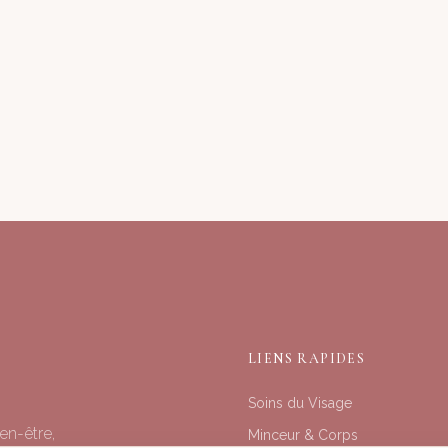
LIENS RAPIDES
Soins du Visage
en-être,
Minceur & Corps