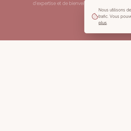
d'expertise et de bienveillance depuis 2006.
Nous utilisons d
trafic. Vous pouv
plus
.
©
2026
À Corps des Sens — Tous droits réservés