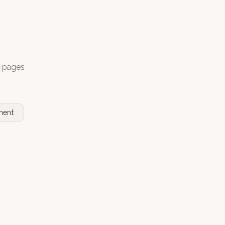
s pages
nent