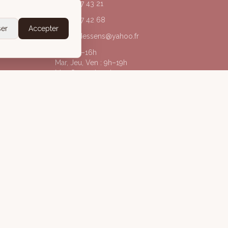
04 50 67 43 21
06 20 77 42 68
ser
Accepter
acorpsdessens@yahoo.fr
Lun : 9h–16h
Mar, Jeu, Ven : 9h–19h
Mer, Sam : 9h–13h
@acorpsdessens_annecy
À Corps des Sens
gales
Politique de confidentialité
Conditions Générales de Vente