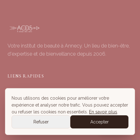
Votre institut de beauté à Annecy. Un lieu de bien-être,
d'expertise et de bienveillance depuis 2006.
LIENS RAPIDES
Soins du Visage
Nous utilisons des cookies pour améliorer votre
Minceur & Corps
expérience et analyser notre trafic. Vous pouvez accepter
Head Spa
ou refuser les cookies non essentiels.
En savoir plus
.
Tous nos Soins
Refuser
Accepter
Réserver
Réserver