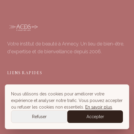
Votre institut de beauté à Annecy. Un lieu de bien-être,
d'expertise et de bienveillance depuis 2006.
LIENS RAPIDES
Soins du Visage
Nous utilisons des cookies pour améliorer votre
Minceur & Corps
expérience et analyser notre trafic. Vous pouvez accepter
Head Spa
ou refuser les cookies non essentiels.
En savoir plus
.
Tous nos Soins
Refuser
Accepter
Réserver
Réserver