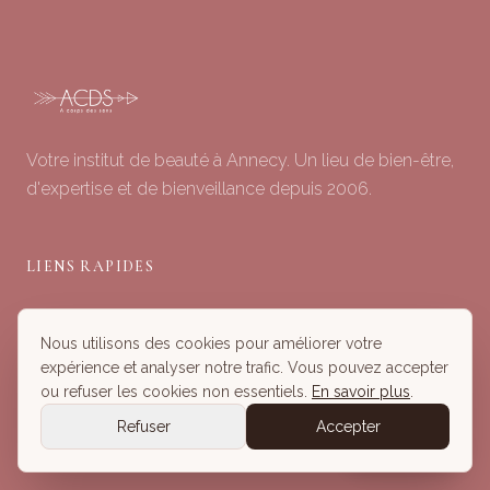
Votre institut de beauté à Annecy. Un lieu de bien-être,
d'expertise et de bienveillance depuis 2006.
LIENS RAPIDES
Soins du Visage
Nous utilisons des cookies pour améliorer votre
Minceur & Corps
expérience et analyser notre trafic. Vous pouvez accepter
Head Spa
ou refuser les cookies non essentiels.
En savoir plus
.
Tous nos Soins
Refuser
Accepter
Réserver
Réserver