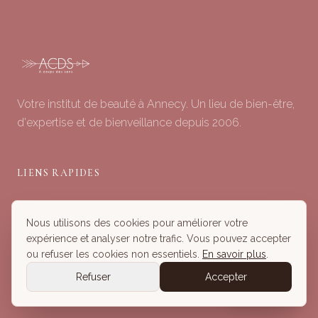
Votre institut de beauté à Annecy. Un lieu de bien-être,
d'expertise et de bienveillance depuis 2006.
LIENS RAPIDES
Soins du Visage
Nous utilisons des cookies pour améliorer votre
Minceur & Corps
expérience et analyser notre trafic. Vous pouvez accepter
Head Spa
ou refuser les cookies non essentiels.
En savoir plus
.
Tous nos Soins
Refuser
Accepter
Réserver
Réserver