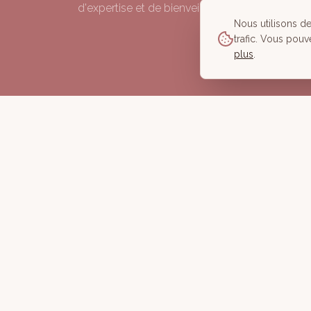
d'expertise et de bienveillance depuis 2006.
Nous utilisons d
trafic. Vous pouv
plus
.
©
2026
À Corps des Sens — Tous droits réservés