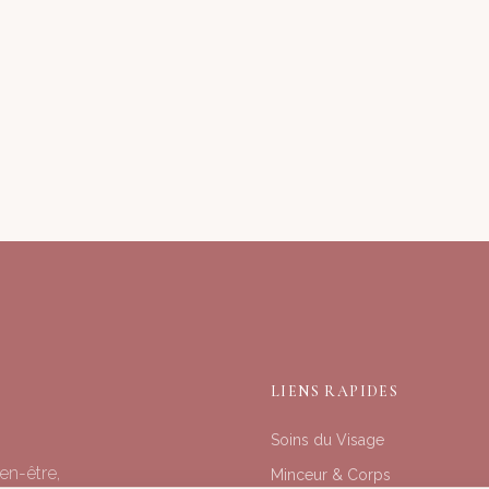
LIENS RAPIDES
Soins du Visage
en-être,
Minceur & Corps