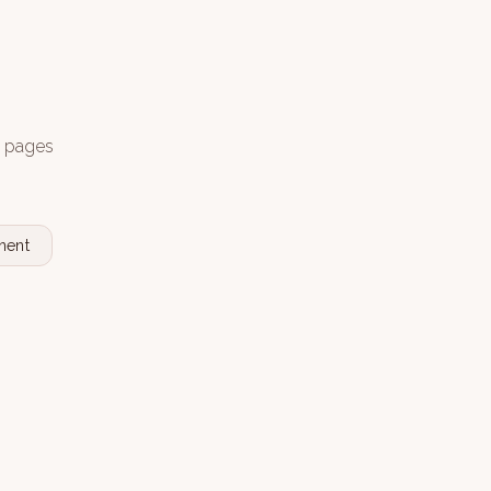
s pages
nent