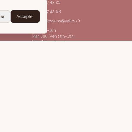
04 50 67 43 21
06 20 77 42 68
ser
Accepter
acorpsdessens@yahoo.fr
Lun : 9h–16h
Mar, Jeu, Ven : 9h–19h
Mer, Sam : 9h–13h
@acorpsdessens_annecy
À Corps des Sens
gales
Politique de confidentialité
Conditions Générales de Vente