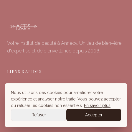
Votre institut de beauté à Annecy. Un lieu de bien-être,
d'expertise et de bienveillance depuis 2006.
LIENS RAPIDES
Soins du Visage
Nous utilisons des cookies pour améliorer votre
Minceur & Corps
expérience et analyser notre trafic. Vous pouvez accepter
Head Spa
ou refuser les cookies non essentiels.
En savoir plus
.
Tous nos Soins
Refuser
Accepter
Réserver
Réserver