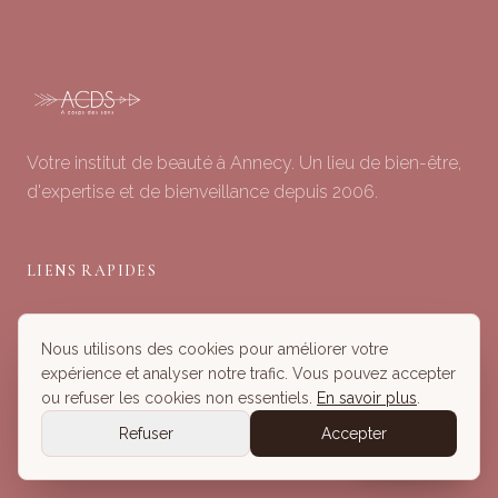
Votre institut de beauté à Annecy. Un lieu de bien-être,
d'expertise et de bienveillance depuis 2006.
LIENS RAPIDES
Soins du Visage
Nous utilisons des cookies pour améliorer votre
Minceur & Corps
expérience et analyser notre trafic. Vous pouvez accepter
Head Spa
ou refuser les cookies non essentiels.
En savoir plus
.
Tous nos Soins
Refuser
Accepter
Réserver
Réserver