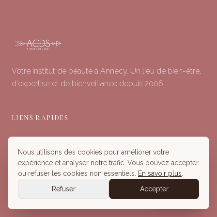
Votre institut de beauté à Annecy. Un lieu de bien-être,
d'expertise et de bienveillance depuis 2006.
LIENS RAPIDES
Soins du Visage
Nous utilisons des cookies pour améliorer votre
Minceur & Corps
expérience et analyser notre trafic. Vous pouvez accepter
Head Spa
ou refuser les cookies non essentiels.
En savoir plus
.
Tous nos Soins
Refuser
Accepter
Réserver
Réserver