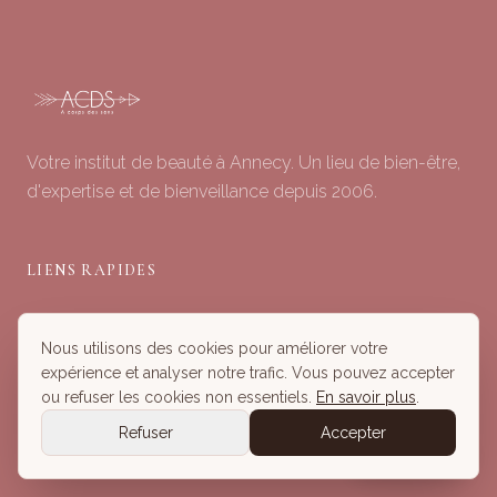
Votre institut de beauté à Annecy. Un lieu de bien-être,
d'expertise et de bienveillance depuis 2006.
LIENS RAPIDES
Soins du Visage
Nous utilisons des cookies pour améliorer votre
Minceur & Corps
expérience et analyser notre trafic. Vous pouvez accepter
Head Spa
ou refuser les cookies non essentiels.
En savoir plus
.
Tous nos Soins
Refuser
Accepter
Réserver
Réserver