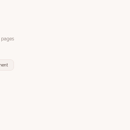
s pages
nent