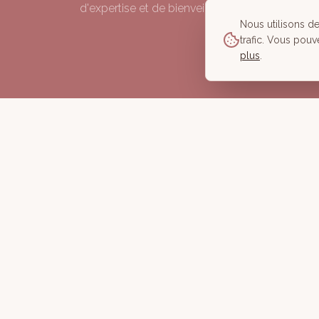
d'expertise et de bienveillance depuis 2006.
Nous utilisons d
trafic. Vous pouv
plus
.
©
2026
À Corps des Sens — Tous droits réservés