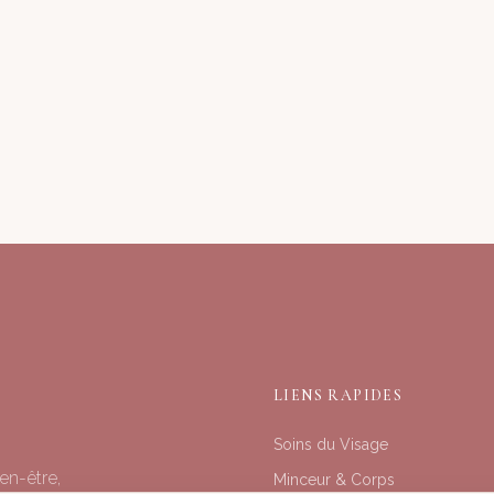
LIENS RAPIDES
Soins du Visage
en-être,
Minceur & Corps