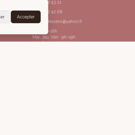
04 50 67 43 21
06 20 77 42 68
ser
Accepter
acorpsdessens@yahoo.fr
Lun : 9h–16h
Mar, Jeu, Ven : 9h–19h
Mer, Sam : 9h–13h
@acorpsdessens_annecy
À Corps des Sens
gales
Politique de confidentialité
Conditions Générales de Vente