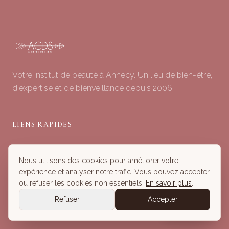
Votre institut de beauté à Annecy. Un lieu de bien-être,
d'expertise et de bienveillance depuis 2006.
LIENS RAPIDES
Soins du Visage
Nous utilisons des cookies pour améliorer votre
Minceur & Corps
expérience et analyser notre trafic. Vous pouvez accepter
Head Spa
ou refuser les cookies non essentiels.
En savoir plus
.
Tous nos Soins
Refuser
Accepter
Réserver
Réserver