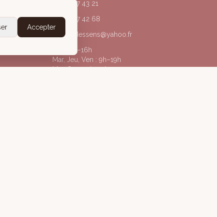
04 50 67 43 21
06 20 77 42 68
ser
Accepter
acorpsdessens@yahoo.fr
Lun : 9h–16h
Mar, Jeu, Ven : 9h–19h
Mer, Sam : 9h–13h
@acorpsdessens_annecy
À Corps des Sens
gales
Politique de confidentialité
Conditions Générales de Vente