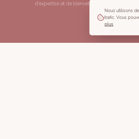
d'expertise et de bienveillance depuis 2006.
Nous utilisons d
trafic. Vous pouv
plus
.
©
2026
À Corps des Sens — Tous droits réservés