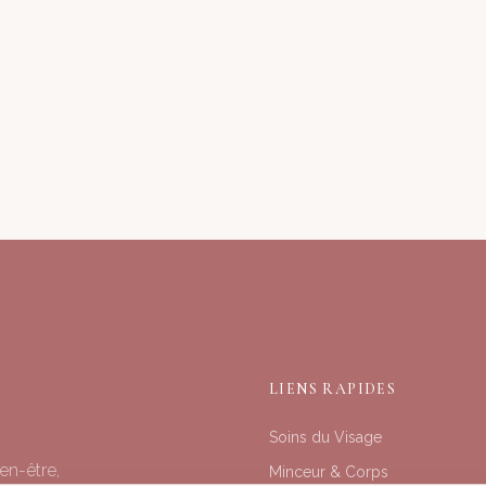
LIENS RAPIDES
Soins du Visage
en-être,
Minceur & Corps