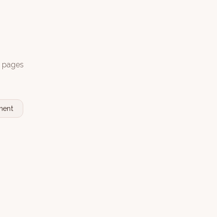
s pages
nent