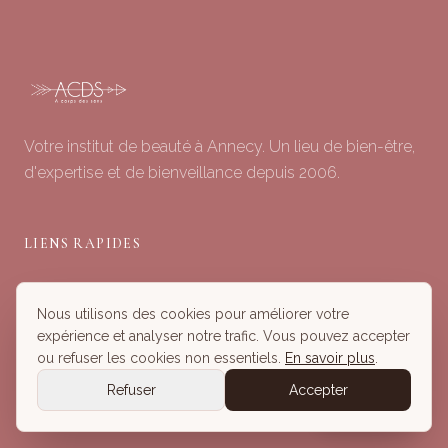
Votre institut de beauté à Annecy. Un lieu de bien-être,
d'expertise et de bienveillance depuis 2006.
LIENS RAPIDES
Soins du Visage
Nous utilisons des cookies pour améliorer votre
Minceur & Corps
expérience et analyser notre trafic. Vous pouvez accepter
Head Spa
ou refuser les cookies non essentiels.
En savoir plus
.
Tous nos Soins
Refuser
Accepter
Réserver
Réserver