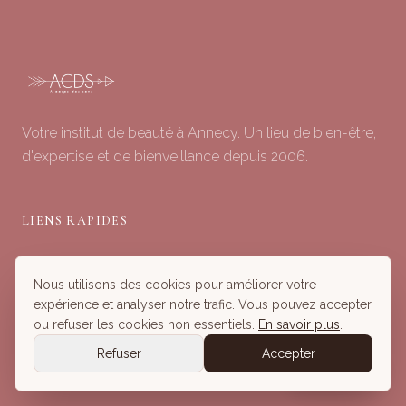
Votre institut de beauté à Annecy. Un lieu de bien-être,
d'expertise et de bienveillance depuis 2006.
LIENS RAPIDES
Soins du Visage
Nous utilisons des cookies pour améliorer votre
Minceur & Corps
expérience et analyser notre trafic. Vous pouvez accepter
Head Spa
ou refuser les cookies non essentiels.
En savoir plus
.
Tous nos Soins
Refuser
Accepter
Réserver
Réserver