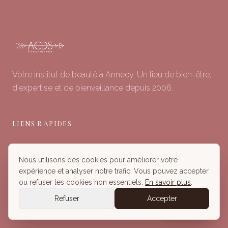
Votre institut de beauté à Annecy. Un lieu de bien-être,
d'expertise et de bienveillance depuis 2006.
LIENS RAPIDES
Soins du Visage
Nous utilisons des cookies pour améliorer votre
Minceur & Corps
expérience et analyser notre trafic. Vous pouvez accepter
Head Spa
ou refuser les cookies non essentiels.
En savoir plus
.
Tous nos Soins
Refuser
Accepter
Réserver
Réserver