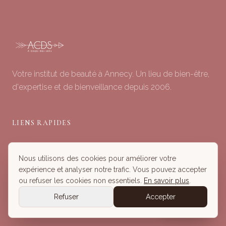
Votre institut de beauté à Annecy. Un lieu de bien-être,
d'expertise et de bienveillance depuis 2006.
LIENS RAPIDES
Soins du Visage
Nous utilisons des cookies pour améliorer votre
Minceur & Corps
expérience et analyser notre trafic. Vous pouvez accepter
Head Spa
ou refuser les cookies non essentiels.
En savoir plus
.
Tous nos Soins
Refuser
Accepter
Réserver
Réserver