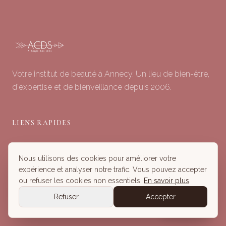
Votre institut de beauté à Annecy. Un lieu de bien-être,
d'expertise et de bienveillance depuis 2006.
LIENS RAPIDES
Soins du Visage
Nous utilisons des cookies pour améliorer votre
Minceur & Corps
expérience et analyser notre trafic. Vous pouvez accepter
Head Spa
ou refuser les cookies non essentiels.
En savoir plus
.
Tous nos Soins
Refuser
Accepter
Réserver
Réserver