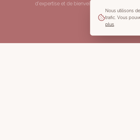
d'expertise et de bienveillance depuis 2006.
Nous utilisons d
trafic. Vous pouv
plus
.
©
2026
À Corps des Sens — Tous droits réservés