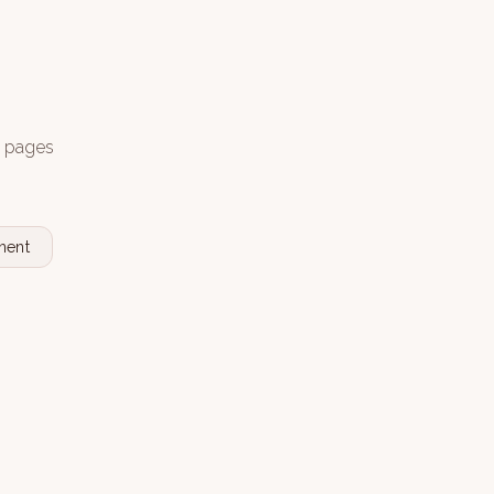
s pages
nent