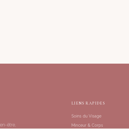
LIENS RAPIDES
Soins du Visage
en-être,
Minceur & Corps