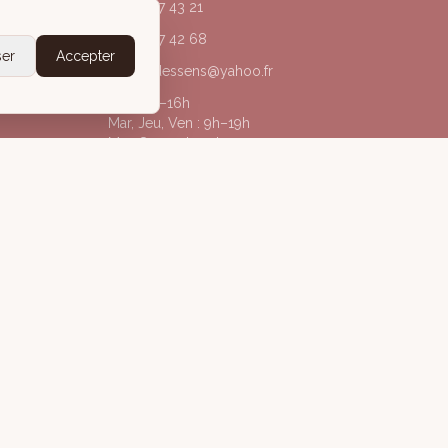
04 50 67 43 21
06 20 77 42 68
ser
Accepter
acorpsdessens@yahoo.fr
Lun : 9h–16h
Mar, Jeu, Ven : 9h–19h
Mer, Sam : 9h–13h
@acorpsdessens_annecy
À Corps des Sens
gales
Politique de confidentialité
Conditions Générales de Vente