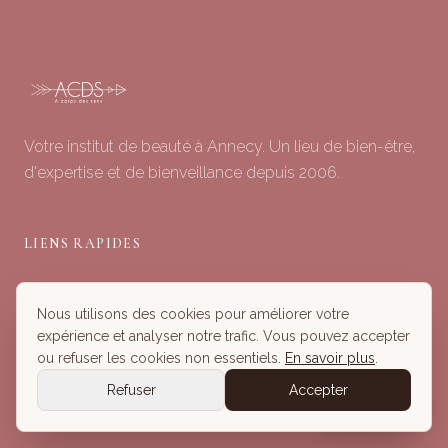
Votre institut de beauté à Annecy. Un lieu de bien-être,
d'expertise et de bienveillance depuis 2006.
LIENS RAPIDES
Soins du Visage
Nous utilisons des cookies pour améliorer votre
Minceur & Corps
expérience et analyser notre trafic. Vous pouvez accepter
Head Spa
ou refuser les cookies non essentiels.
En savoir plus
.
Tous nos Soins
Refuser
Accepter
Réserver
Réserver