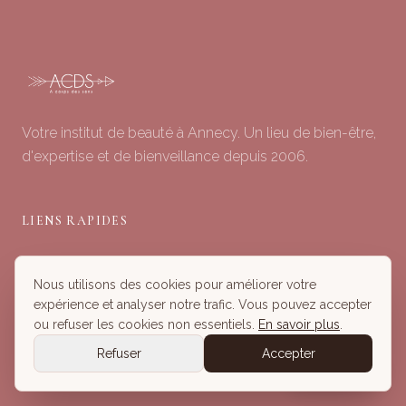
Votre institut de beauté à Annecy. Un lieu de bien-être,
d'expertise et de bienveillance depuis 2006.
LIENS RAPIDES
Soins du Visage
Nous utilisons des cookies pour améliorer votre
Minceur & Corps
expérience et analyser notre trafic. Vous pouvez accepter
Head Spa
ou refuser les cookies non essentiels.
En savoir plus
.
Tous nos Soins
Refuser
Accepter
Réserver
Réserver