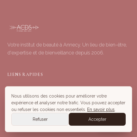
Votre institut de beauté à Annecy. Un lieu de bien-être,
d'expertise et de bienveillance depuis 2006.
LIENS RAPIDES
Soins du Visage
Nous utilisons des cookies pour améliorer votre
Minceur & Corps
expérience et analyser notre trafic. Vous pouvez accepter
Head Spa
ou refuser les cookies non essentiels.
En savoir plus
.
Tous nos Soins
Refuser
Accepter
Réserver
Réserver