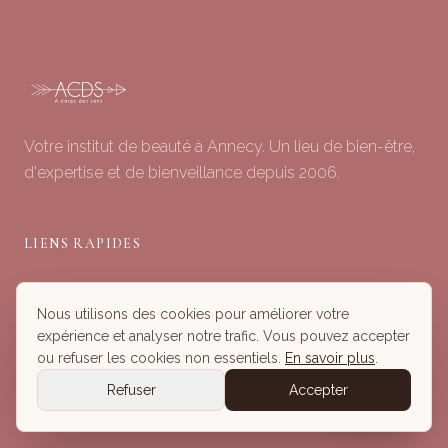
Votre institut de beauté à Annecy. Un lieu de bien-être,
d'expertise et de bienveillance depuis 2006.
LIENS RAPIDES
Soins du Visage
Nous utilisons des cookies pour améliorer votre
Minceur & Corps
expérience et analyser notre trafic. Vous pouvez accepter
Head Spa
ou refuser les cookies non essentiels.
En savoir plus
.
Tous nos Soins
Refuser
Accepter
Réserver
Réserver