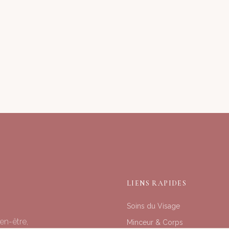
LIENS RAPIDES
Soins du Visage
en-être,
Minceur & Corps