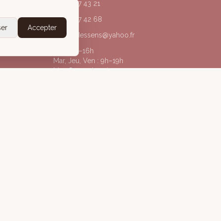
04 50 67 43 21
06 20 77 42 68
ser
Accepter
acorpsdessens@yahoo.fr
Lun : 9h–16h
Mar, Jeu, Ven : 9h–19h
Mer, Sam : 9h–13h
@acorpsdessens_annecy
À Corps des Sens
gales
Politique de confidentialité
Conditions Générales de Vente