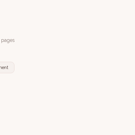
s pages
nent