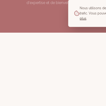
d'expertise et de bienveillance depuis 2006.
Nous utilisons d
trafic. Vous pouv
plus
.
©
2026
À Corps des Sens — Tous droits réservés