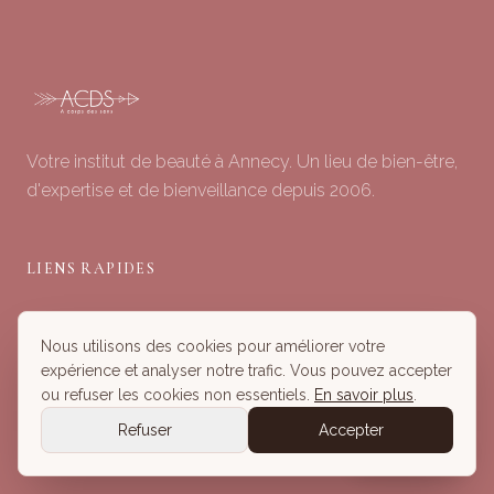
Votre institut de beauté à Annecy. Un lieu de bien-être,
d'expertise et de bienveillance depuis 2006.
LIENS RAPIDES
Soins du Visage
Nous utilisons des cookies pour améliorer votre
Minceur & Corps
expérience et analyser notre trafic. Vous pouvez accepter
Head Spa
ou refuser les cookies non essentiels.
En savoir plus
.
Tous nos Soins
Refuser
Accepter
Réserver
Réserver