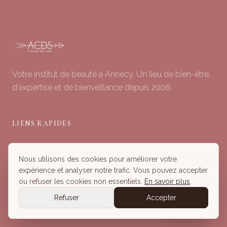
Votre institut de beauté à Annecy. Un lieu de bien-être,
d'expertise et de bienveillance depuis 2006.
LIENS RAPIDES
Soins du Visage
Nous utilisons des cookies pour améliorer votre
Minceur & Corps
expérience et analyser notre trafic. Vous pouvez accepter
Head Spa
ou refuser les cookies non essentiels.
En savoir plus
.
Tous nos Soins
Refuser
Accepter
Réserver
Réserver