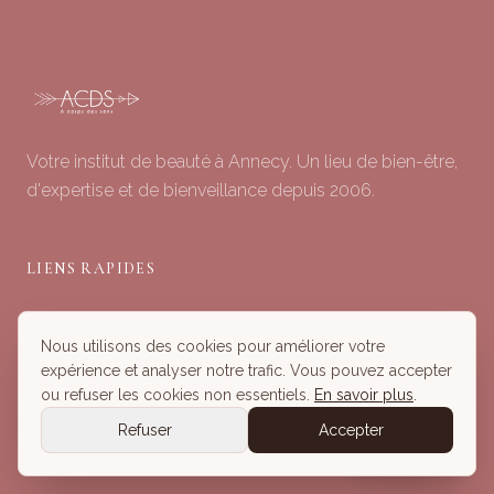
Votre institut de beauté à Annecy. Un lieu de bien-être,
d'expertise et de bienveillance depuis 2006.
LIENS RAPIDES
Soins du Visage
Nous utilisons des cookies pour améliorer votre
Minceur & Corps
expérience et analyser notre trafic. Vous pouvez accepter
Head Spa
ou refuser les cookies non essentiels.
En savoir plus
.
Tous nos Soins
Refuser
Accepter
Réserver
Réserver