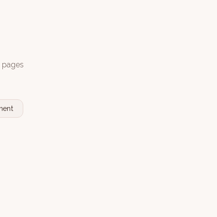
s pages
nent