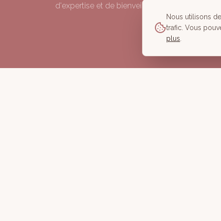
d'expertise et de bienveillance depuis 2006.
Nous utilisons d
trafic. Vous pouv
plus
.
©
2026
À Corps des Sens — Tous droits réservés