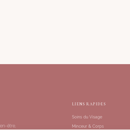
LIENS RAPIDES
Soins du Visage
en-être,
Minceur & Corps