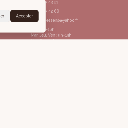
04 50 67 43 21
06 20 77 42 68
ser
Accepter
acorpsdessens@yahoo.fr
Lun : 9h–16h
Mar, Jeu, Ven : 9h–19h
Mer, Sam : 9h–13h
@acorpsdessens_annecy
À Corps des Sens
gales
Politique de confidentialité
Conditions Générales de Vente