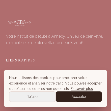
Votre institut de beauté à Annecy. Un lieu de bien-être,
d'expertise et de bienveillance depuis 2006.
LIENS RAPIDES
Soins du Visage
Nous utilisons des cookies pour améliorer votre
Minceur & Corps
expérience et analyser notre trafic. Vous pouvez accepter
Head Spa
ou refuser les cookies non essentiels.
En savoir plus
.
Tous nos Soins
Refuser
Accepter
Réserver
Réserver