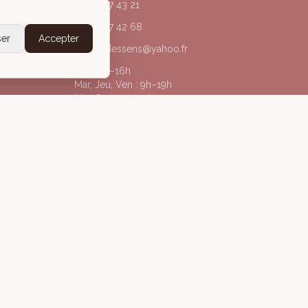
04 50 67 43 21
06 20 77 42 68
ser
Accepter
acorpsdessens@yahoo.fr
Lun : 9h–16h
Mar, Jeu, Ven : 9h–19h
Mer, Sam : 9h–13h
@acorpsdessens_annecy
À Corps des Sens
gales
Politique de confidentialité
Conditions Générales de Vente