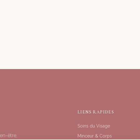
LIENS RAPIDES
Soins du Visage
en-être,
Minceur & Corps