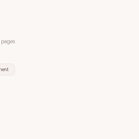
s pages
nent