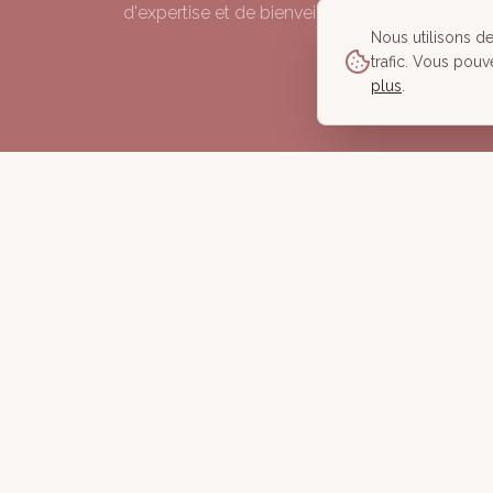
d'expertise et de bienveillance depuis 2006.
Nous utilisons d
trafic. Vous pouv
plus
.
©
2026
À Corps des Sens — Tous droits réservés