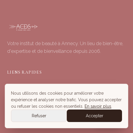
Votre institut de beauté à Annecy. Un lieu de bien-être,
d'expertise et de bienveillance depuis 2006.
LIENS RAPIDES
Soins du Visage
Nous utilisons des cookies pour améliorer votre
Minceur & Corps
expérience et analyser notre trafic. Vous pouvez accepter
Head Spa
ou refuser les cookies non essentiels.
En savoir plus
.
Tous nos Soins
Refuser
Accepter
Réserver
Réserver