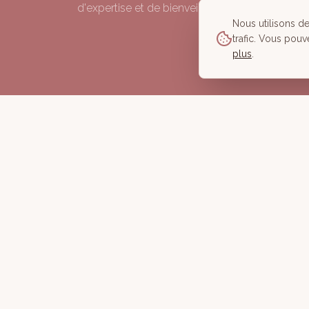
d'expertise et de bienveillance depuis 2006.
Nous utilisons d
trafic. Vous pouv
plus
.
©
2026
À Corps des Sens — Tous droits réservés