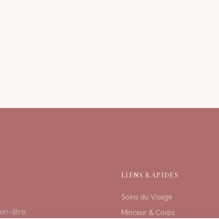
LIENS RAPIDES
Soins du Visage
en-être,
Minceur & Corps