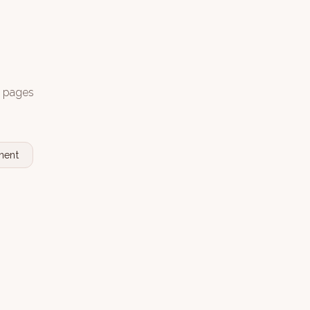
s pages
nent