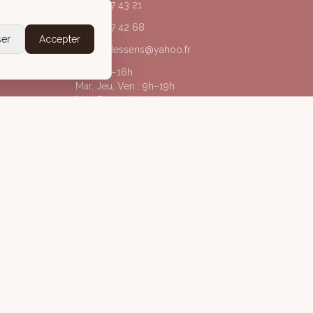
04 50 67 43 21
06 20 77 42 68
ser
Accepter
acorpsdessens@yahoo.fr
Lun : 9h–16h
Mar, Jeu, Ven : 9h–19h
Mer, Sam : 9h–13h
@acorpsdessens_annecy
À Corps des Sens
gales
Politique de confidentialité
Conditions Générales de Vente