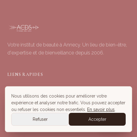
Votre institut de beauté à Annecy. Un lieu de bien-être,
d'expertise et de bienveillance depuis 2006.
LIENS RAPIDES
Soins du Visage
Nous utilisons des cookies pour améliorer votre
Minceur & Corps
expérience et analyser notre trafic. Vous pouvez accepter
Head Spa
ou refuser les cookies non essentiels.
En savoir plus
.
Tous nos Soins
Refuser
Accepter
Réserver
Réserver