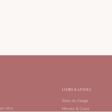
LIENS RAPIDES
Soins du Visage
en-être,
Minceur & Corps