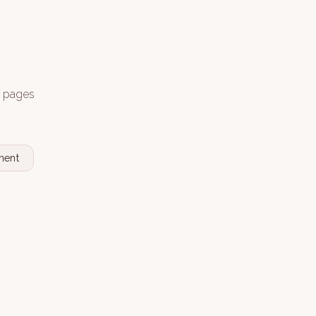
s pages
nent