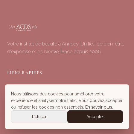
Votre institut de beauté à Annecy. Un lieu de bien-être,
d'expertise et de bienveillance depuis 2006.
LIENS RAPIDES
Soins du Visage
Nous utilisons des cookies pour améliorer votre
Minceur & Corps
expérience et analyser notre trafic. Vous pouvez accepter
Head Spa
ou refuser les cookies non essentiels.
En savoir plus
.
Tous nos Soins
Refuser
Accepter
Réserver
Réserver