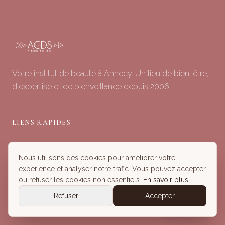
Votre institut de beauté à Annecy. Un lieu de bien-être,
d'expertise et de bienveillance depuis 2006.
LIENS RAPIDES
Soins du Visage
Nous utilisons des cookies pour améliorer votre
Minceur & Corps
expérience et analyser notre trafic. Vous pouvez accepter
Head Spa
ou refuser les cookies non essentiels.
En savoir plus
.
Tous nos Soins
Refuser
Accepter
Réserver
Réserver