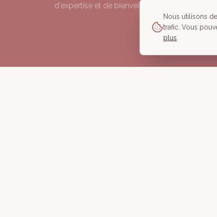
d'expertise et de bienveillance depuis 2006.
Nous utilisons d
trafic. Vous pouv
plus
.
©
2026
À Corps des Sens — Tous droits réservés