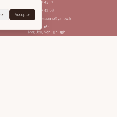
04 50 67 43 21
06 20 77 42 68
ser
Accepter
acorpsdessens@yahoo.fr
Lun : 9h–16h
Mar, Jeu, Ven : 9h–19h
Mer, Sam : 9h–13h
@acorpsdessens_annecy
À Corps des Sens
gales
Politique de confidentialité
Conditions Générales de Vente