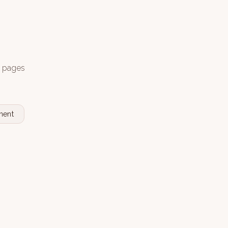
s pages
nent