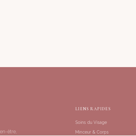
LIENS RAPIDES
Soins du Visage
en-être,
Minceur & Corps