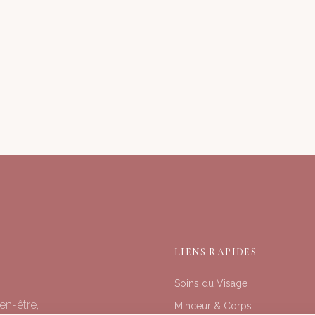
LIENS RAPIDES
Soins du Visage
en-être,
Minceur & Corps