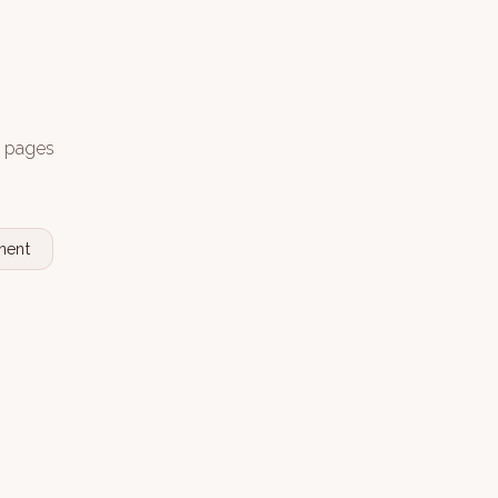
s pages
nent