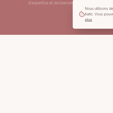
d'expertise et de bienveillance depuis 2006.
Nous utilisons d
trafic. Vous pouv
plus
.
©
2026
À Corps des Sens — Tous droits réservés