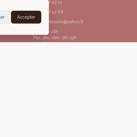
04 50 67 43 21
06 20 77 42 68
ser
Accepter
acorpsdessens@yahoo.fr
Lun : 9h–16h
Mar, Jeu, Ven : 9h–19h
Mer, Sam : 9h–13h
@acorpsdessens_annecy
À Corps des Sens
gales
Politique de confidentialité
Conditions Générales de Vente