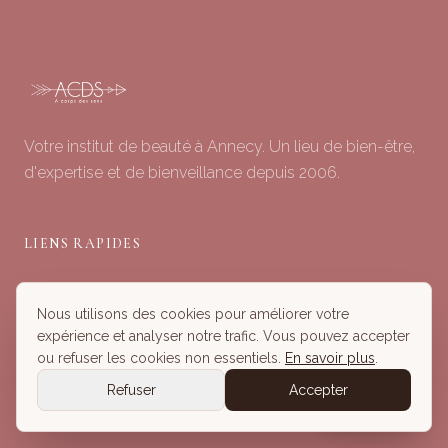
Votre institut de beauté à Annecy. Un lieu de bien-être,
d'expertise et de bienveillance depuis 2006.
LIENS RAPIDES
Soins du Visage
Nous utilisons des cookies pour améliorer votre
Minceur & Corps
expérience et analyser notre trafic. Vous pouvez accepter
Head Spa
ou refuser les cookies non essentiels.
En savoir plus
.
Tous nos Soins
Refuser
Accepter
Réserver
Réserver