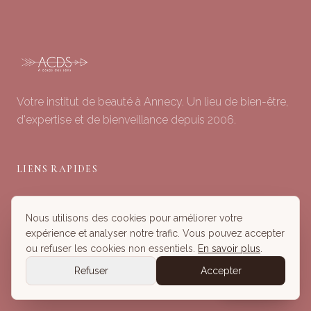
Votre institut de beauté à Annecy. Un lieu de bien-être,
d'expertise et de bienveillance depuis 2006.
LIENS RAPIDES
Soins du Visage
Nous utilisons des cookies pour améliorer votre
Minceur & Corps
expérience et analyser notre trafic. Vous pouvez accepter
Head Spa
ou refuser les cookies non essentiels.
En savoir plus
.
Tous nos Soins
Refuser
Accepter
Réserver
Réserver