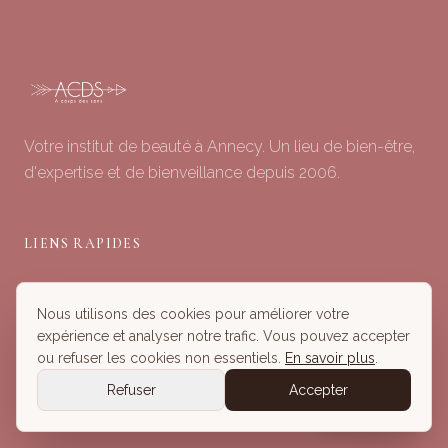
Votre institut de beauté à Annecy. Un lieu de bien-être,
d'expertise et de bienveillance depuis 2006.
LIENS RAPIDES
Soins du Visage
Nous utilisons des cookies pour améliorer votre
Minceur & Corps
expérience et analyser notre trafic. Vous pouvez accepter
Head Spa
ou refuser les cookies non essentiels.
En savoir plus
.
Tous nos Soins
Refuser
Accepter
Réserver
Réserver