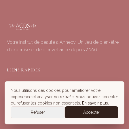
Votre institut de beauté à Annecy. Un lieu de bien-être,
d'expertise et de bienveillance depuis 2006.
LIENS RAPIDES
Soins du Visage
Nous utilisons des cookies pour améliorer votre
Minceur & Corps
expérience et analyser notre trafic. Vous pouvez accepter
Head Spa
ou refuser les cookies non essentiels.
En savoir plus
.
Tous nos Soins
Refuser
Accepter
Réserver
Réserver