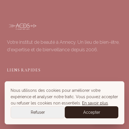
Votre institut de beauté à Annecy. Un lieu de bien-être,
d'expertise et de bienveillance depuis 2006.
LIENS RAPIDES
Soins du Visage
Nous utilisons des cookies pour améliorer votre
Minceur & Corps
expérience et analyser notre trafic. Vous pouvez accepter
Head Spa
ou refuser les cookies non essentiels.
En savoir plus
.
Tous nos Soins
Refuser
Accepter
Réserver
Réserver