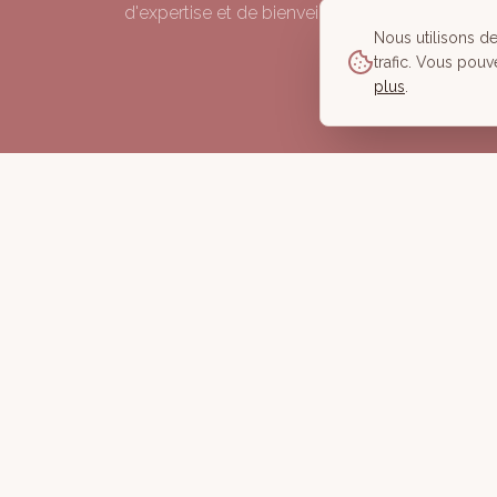
d'expertise et de bienveillance depuis 2006.
Nous utilisons d
trafic. Vous pouv
plus
.
©
2026
À Corps des Sens — Tous droits réservés