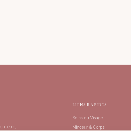
LIENS RAPIDES
Soins du Visage
en-être,
Minceur & Corps