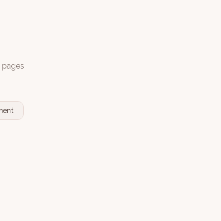
s pages
nent