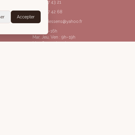
04 50 67 43 21
06 20 77 42 68
ser
Accepter
acorpsdessens@yahoo.fr
Lun : 9h–16h
Mar, Jeu, Ven : 9h–19h
Mer, Sam : 9h–13h
@acorpsdessens_annecy
À Corps des Sens
gales
Politique de confidentialité
Conditions Générales de Vente